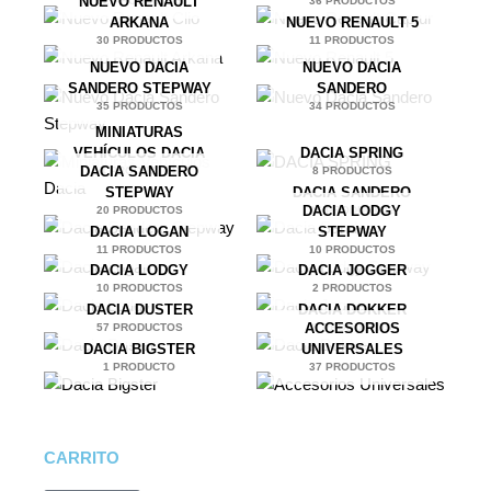
NUEVO RENAULT
32 PRODUCTOS
36 PRODUCTOS
ARKANA
NUEVO RENAULT 5
30 PRODUCTOS
11 PRODUCTOS
NUEVO DACIA
NUEVO DACIA
SANDERO STEPWAY
SANDERO
35 PRODUCTOS
34 PRODUCTOS
MINIATURAS
VEHÍCULOS DACIA
DACIA SPRING
DACIA SANDERO
4 PRODUCTOS
8 PRODUCTOS
STEPWAY
DACIA SANDERO
DACIA LODGY
20 PRODUCTOS
26 PRODUCTOS
DACIA LOGAN
STEPWAY
11 PRODUCTOS
10 PRODUCTOS
DACIA LODGY
DACIA JOGGER
10 PRODUCTOS
2 PRODUCTOS
DACIA DUSTER
DACIA DOKKER
ACCESORIOS
57 PRODUCTOS
9 PRODUCTOS
DACIA BIGSTER
UNIVERSALES
1 PRODUCTO
37 PRODUCTOS
CARRITO