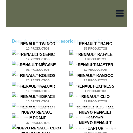
Ir
al
contenido
Descubre todos los accesorios para tu vehículo.
RENAULT TWINGO
RENAULT TRAFIC
10 PRODUCTOS
15 PRODUCTOS
RENAULT SCENIC
RENAULT RAFALE
12 PRODUCTOS
4 PRODUCTOS
RENAULT MÉGANE
RENAULT MASTER
51 PRODUCTOS
11 PRODUCTOS
RENAULT KOLEOS
RENAULT KANGOO
29 PRODUCTOS
12 PRODUCTOS
RENAULT KADJAR
RENAULT EXPRESS
12 PRODUCTOS
4 PRODUCTOS
RENAULT ESPACE
RENAULT CLIO
10 PRODUCTOS
22 PRODUCTOS
RENAULT CAPTUR
RENAULT AUSTRAL
NUEVO RENAULT
NUEVO RENAULT
16 PRODUCTOS
1 PRODUCTO
MEGANE
KADJAR
NUEVO RENAULT
37 PRODUCTOS
26 PRODUCTOS
NUEVO RENAULT CLIO
CAPTUR